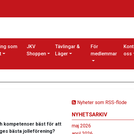
ing som
JKV
Tävlingar &
För
Kont
t
Shoppen
Läger
medlemmar
oss
Nyheter som RSS-flöde
NYHETSARKIV
h kompetenser bäst för att
maj 2026
iges bästa jolleförening?
april 2026