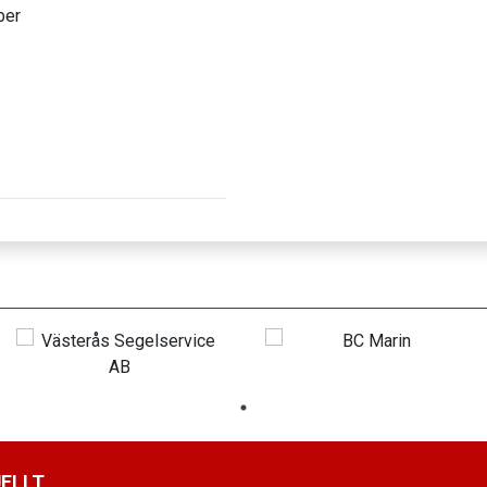
ber
ELLT