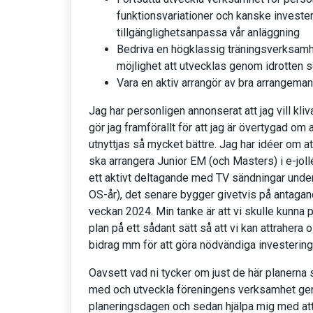
funktionsvariationer och kanske investera
tillgänglighetsanpassa vår anläggning
Bedriva en högklassig träningsverksamhe
möjlighet att utvecklas genom idrotten s
Vara en aktiv arrangör av bra arrangema
Jag har personligen annonserat att jag vill kl
gör jag framförallt för att jag är övertygad o
utnyttjas så mycket bättre. Jag har idéer om a
ska arrangera Junior EM (och Masters) i e-jol
ett aktivt deltagande med TV sändningar unde
OS-år), det senare bygger givetvis på antagan
veckan 2024. Min tanke är att vi skulle kunna p
plan på ett sådant sätt så att vi kan attrahera ol
bidrag mm för att göra nödvändiga investeringa
Oavsett vad ni tycker om just de här planerna så
med och utveckla föreningens verksamhet ge
planeringsdagen och sedan hjälpa mig med att 