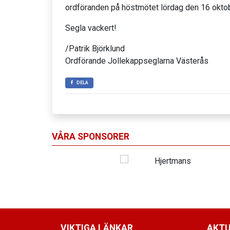
ordföranden på höstmötet lördag den 16 okto
Segla vackert!
/Patrik Björklund
Ordförande Jollekappseglarna Västerås
DELA
VÅRA SPONSORER
VIKTIGA LÄNKAR
AKTU