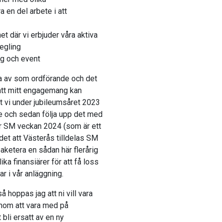
 en del arbete i att
t där vi erbjuder våra aktiva
egling
ng och event
iva av som ordförande och det
m att mitt engagemang kan
tt vi under jubileumsåret 2023
le och sedan följa upp det med
r SM veckan 2024 (som är ett
det att Västerås tilldelas SM
aketera en sådan här flerårig
ika finansiärer för att få loss
r i vår anläggning.
 hoppas jag att ni vill vara
nom att vara med på
bli ersatt av en ny