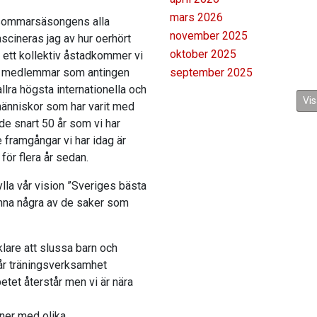
mars 2026
r sommarsäsongens alla
november 2025
scineras jag av hur oerhört
oktober 2025
 ett kollektiv åstadkommer vi
ar medlemmar som antingen
september 2025
llra högsta internationella och
Vis
 människor som har varit med
de snart 50 år som vi har
e framgångar vi har idag är
ör flera år sedan.
lla vår vision ”Sveriges bästa
nämna några av de saker som
lare att slussa barn och
vår träningsverksamhet
etet återstår men vi är nära
ner med olika