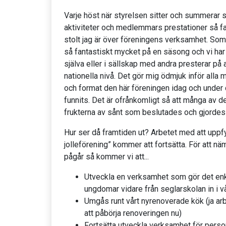
Varje höst när styrelsen sitter och summera
aktiviteter och medlemmars prestationer så fa
stolt jag är över föreningens verksamhet. Som
så fantastiskt mycket på en säsong och vi h
själva eller i sällskap med andra presterar på a
nationella nivå. Det gör mig ödmjuk inför alla
och format den här föreningen idag och under 
funnits. Det är ofrånkomligt så att många av d
frukterna av sånt som beslutades och gjordes f
Hur ser då framtiden ut? Arbetet med att uppfy
jolleförening” kommer att fortsätta. För att 
pågår så kommer vi att...
Utveckla en verksamhet som gör det enk
ungdomar vidare från seglarskolan in i 
Umgås runt vårt nyrenoverade kök (ja arb
att påbörja renoveringen nu)
Fortsätta utveckla verksamhet för perso