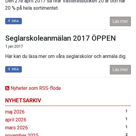
Den 27e april 2017 så firar Västeråsbutiken 20 år och har
20 % på hela sortimentet.
Läs mer
DELA
Seglarskoleanmälan 2017 ÖPPEN
1 jan 2017
Här kan du läsa mer om våra seglarskolor och anmäla dig.
Läs mer
DELA
Nyheter som RSS-flöde
NYHETSARKIV
maj 2026
1
april 2026
1
mars 2026
1
november 2025
2