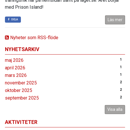
träningsflik här på hemsidan samt på laget.se. Året börjar
med Prison Island!
Läs mer
DELA
Nyheter som RSS-flöde
NYHETSARKIV
maj 2026
1
april 2026
1
mars 2026
1
november 2025
2
oktober 2025
2
september 2025
2
Visa alla
AKTIVITETER