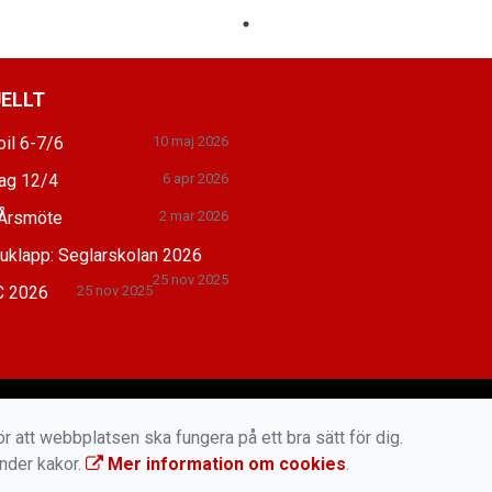
ELLT
il 6-7/6
10 maj 2026
dag 12/4
6 apr 2026
Årsmöte
2 mar 2026
juklapp: Seglarskolan 2026
25 nov 2025
 2026
25 nov 2025
r att webbplatsen ska fungera på ett bra sätt för dig.
änder kakor.
Mer information om cookies
.