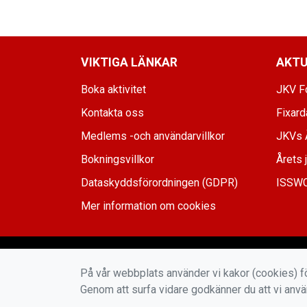
VIKTIGA LÄNKAR
AKTU
Boka aktivitet
JKV Fo
Kontakta oss
Fixar
Medlems -och användarvillkor
JKVs 
Bokningsvillkor
Årets 
Dataskyddsförordningen (GDPR)
ISSWC
Mer information om cookies
På vår webbplats använder vi kakor (cookies) fö
Genom att surfa vidare godkänner du att vi anv