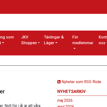
ing som
JKV
Tävlingar &
För
Kont
t
Shoppen
Läger
medlemmar
oss
Nyheter som RSS-flöde
er
NYHETSARKIV
maj 2026
 Nytt för i år är att våra
april 2026