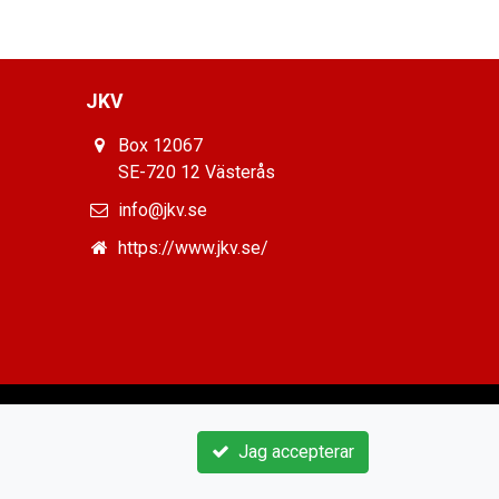
JKV
Box 12067
SE-720 12 Västerås
info@jkv.se
https://www.jkv.se/
Jag accepterar