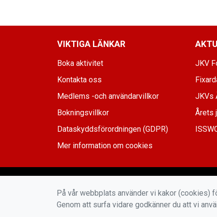
VIKTIGA LÄNKAR
AKTU
Boka aktivitet
JKV Fo
Kontakta oss
Fixar
Medlems -och användarvillkor
JKVs 
Bokningsvillkor
Årets 
Dataskyddsförordningen (GDPR)
ISSWC
Mer information om cookies
På vår webbplats använder vi kakor (cookies) fö
Genom att surfa vidare godkänner du att vi anv