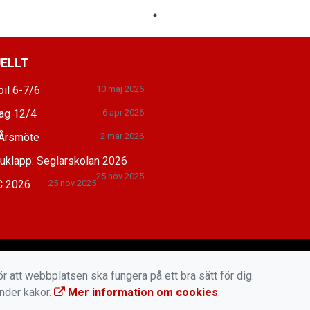
ELLT
il 6-7/6
10 maj 2026
dag 12/4
6 apr 2026
Årsmöte
2 mar 2026
juklapp: Seglarskolan 2026
25 nov 2025
 2026
25 nov 2025
r att webbplatsen ska fungera på ett bra sätt för dig.
änder kakor.
Mer information om cookies
.