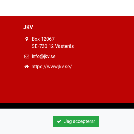
JKV
Box 12067
SE-720 12 Västerås
info@jkv.se
https://www.jkv.se/
Jag accepterar