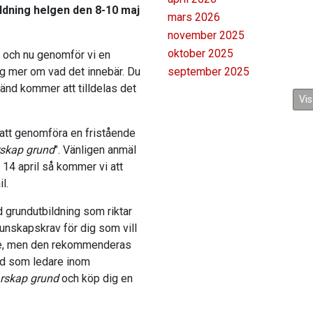
ldning helgen den 8-10 maj
mars 2026
november 2025
oktober 2025
gt och nu genomför vi en
dig mer om vad det innebär. Du
september 2025
änd kommer att tilldelas det
Vis
 att genomföra en fristående
rskap grund
". Vänligen anmäl
 14 april så kommer vi att
l.
grundutbildning som riktar
rkunskapskrav för dig som vill
dare, men den rekommenderas
rad som ledare inom
arskap grund
och köp dig en