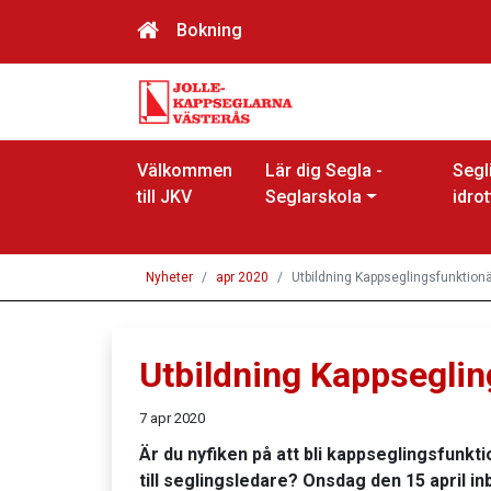
Bokning
Välkommen
Lär dig Segla -
Segl
till JKV
Seglarskola
idrot
Nyheter
apr 2020
Utbildning Kappseglingsfunktion
Utbildning Kappseglin
7 apr 2020
Är du nyfiken på att bli kappseglingsfunktion
till seglingsledare? Onsdag den 15 april inb