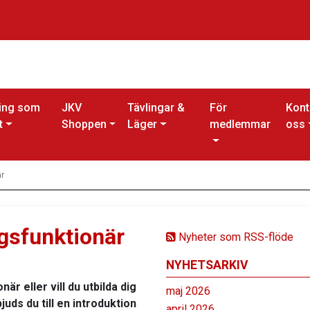
ing som
JKV
Tävlingar &
För
Kont
t
Shoppen
Läger
medlemmar
oss
är
gsfunktionär
Nyheter som RSS-flöde
NYHETSARKIV
är eller vill du utbilda dig
maj 2026
juds du till en introduktion
april 2026