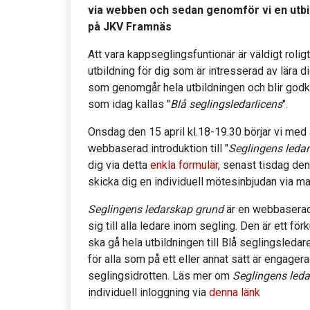
via webben och sedan genomför vi en utbi
på JKV Framnäs
Att vara kappseglingsfuntionär är väldigt roli
utbildning för dig som är intresserad av lära 
som genomgår hela utbildningen och blir godk
som idag kallas "
Blå seglingsledarlicens
".
Onsdag den 15 april kl.18-19.30 börjar vi med
webbaserad introduktion till "
Seglingens leda
dig via detta
enkla formulär
, senast tisdag den
skicka dig en individuell mötesinbjudan via mai
Seglingens ledarskap grund
är en webbaserad 
sig till alla ledare inom segling. Den är ett fö
ska gå hela utbildningen till Blå seglingsle
för alla som på ett eller annat sätt är engage
seglingsidrotten. Läs mer om
Seglingens led
individuell inloggning via
denna länk