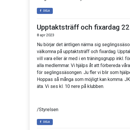
DELA
Upptaktsträff och fixardag 22 
8 apr 2023
Nu börjar det äntligen närma sig seglingssäson
välkomna på upptaktsträff och fixardag. Upptakt
vill vara eller är med i en träningsgrupp inkl. f
alla medlemmar. Vi hjälps åt att förbereda vår
för seglingssäsongen. Ju fler vi blir som hjälper
Hoppas så många som möjligt kan komma. JKV 
äta. Vi ses kl. 10 nere på klubben.
/Styrelsen
DELA