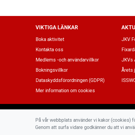
VIKTIGA LÄNKAR
AKTU
Boka aktivitet
JKV Fo
Kontakta oss
Fixar
Medlems -och användarvillkor
JKVs 
Bokningsvillkor
Årets 
Dataskyddsförordningen (GDPR)
ISSWC
Mer information om cookies
På vår webbplats använder vi kakor (cookies) fö
Genom att surfa vidare godkänner du att vi anv