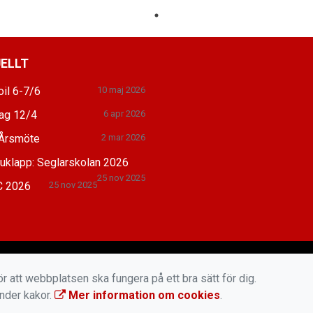
ELLT
il 6-7/6
10 maj 2026
dag 12/4
6 apr 2026
Årsmöte
2 mar 2026
juklapp: Seglarskolan 2026
25 nov 2025
 2026
25 nov 2025
r att webbplatsen ska fungera på ett bra sätt för dig.
änder kakor.
Mer information om cookies
.