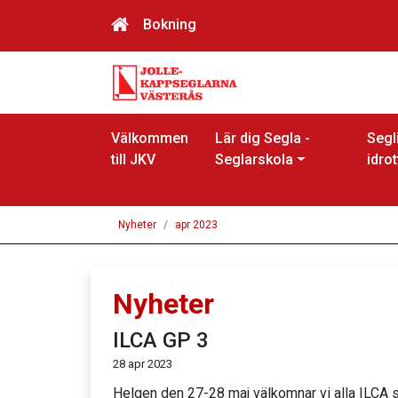
Bokning
Välkommen
Lär dig Segla -
Segl
till JKV
Seglarskola
idrot
Nyheter
apr 2023
Nyheter
ILCA GP 3
28 apr 2023
Helgen den 27-28 maj välkomnar vi alla ILCA s