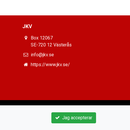
JKV
Box 12067
SE-720 12 Västerås
info@jkv.se
https://www.jkv.se/
Jag accepterar