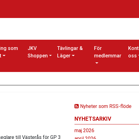
ing som
JKV
Tävlingar &
För
Kont
t
Shoppen
Läger
medlemmar
oss
Nyheter som RSS-flöde
NYHETSARKIV
maj 2026
eglare till Västerås för GP 3
april 2026