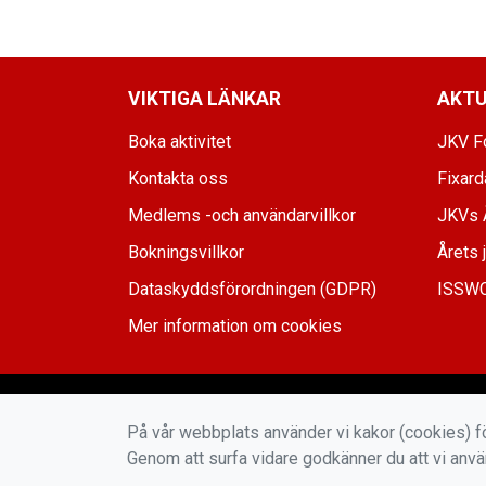
VIKTIGA LÄNKAR
AKTU
Boka aktivitet
JKV Fo
Kontakta oss
Fixar
Medlems -och användarvillkor
JKVs 
Bokningsvillkor
Årets 
Dataskyddsförordningen (GDPR)
ISSWC
Mer information om cookies
På vår webbplats använder vi kakor (cookies) fö
Genom att surfa vidare godkänner du att vi anv