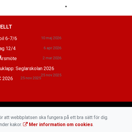
ELLT
il 6-7/6
10 maj 2026
dag 12/4
6 apr 2026
Årsmöte
2 mar 2026
juklapp: Seglarskolan 2026
25 nov 2025
 2026
25 nov 2025
r att webbplatsen ska fungera på ett bra sätt för dig.
änder kakor.
Mer information om cookies
.