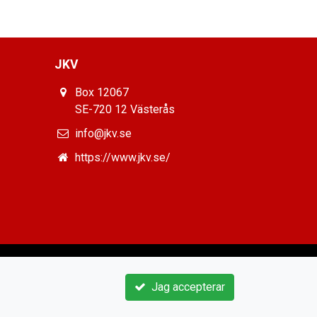
JKV
Box 12067
SE-720 12 Västerås
info@jkv.se
https://www.jkv.se/
Jag accepterar