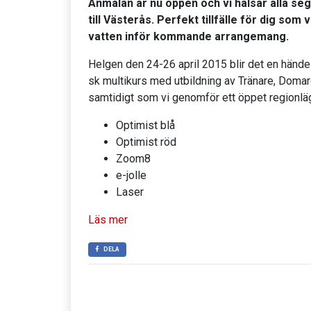
Anmälan är nu öppen och vi hälsar alla se
till Västerås. Perfekt tillfälle för dig som 
vatten inför kommande arrangemang.
Helgen den 24-26 april 2015 blir det en händel
sk multikurs med utbildning av Tränare, Doma
samtidigt som vi genomför ett öppet regionläg
Optimist blå
Optimist röd
Zoom8
e-jolle
Laser
Läs mer
DELA