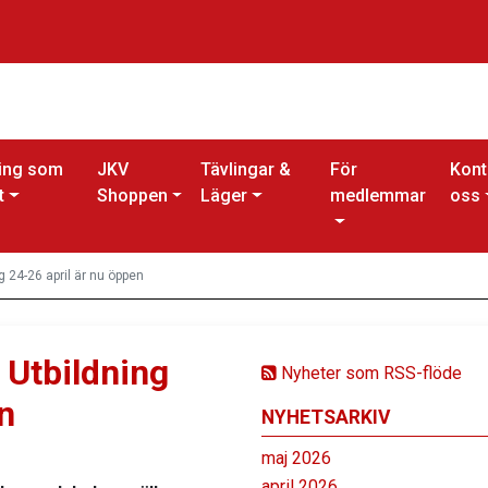
ing som
JKV
Tävlingar &
För
Kont
t
Shoppen
Läger
medlemmar
oss
g 24-26 april är nu öppen
 Utbildning
Nyheter som RSS-flöde
n
NYHETSARKIV
maj 2026
april 2026