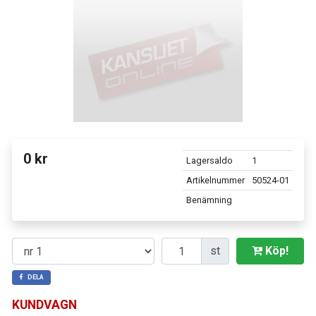
0 kr
Lagersaldo
1
Artikelnummer
50524-01
Benämning
Antal
st
Köp!
DELA
KUNDVAGN